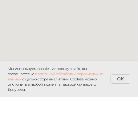
Мы используем cookies. Используя сайт, вы
соглашаетесь с
политикой обработки персональных
OK
данных
с целью сбора аналитики. Cookies можно
отключить в любой момент в настройках вашего
браузера.