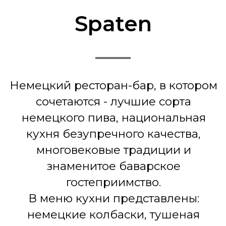
сочетаются - лучшие сорта
немецкого пива, национальная
кухня безупречного качества,
многовековые традиции и
знаменитое баварское
гостеприимство.
В меню кухни представлены:
немецкие колбаски, тушеная
капуста, блюда из мяса, пивные
закуски, а также круглосуточные
завтраки, сэндвичи, супы, салаты и
сытные основные блюда.