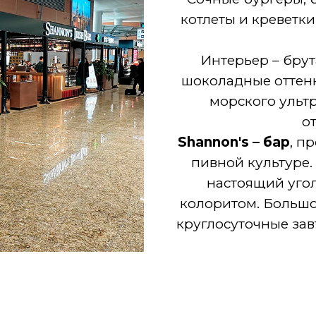
котлеты и креветки
Интерьер – брут
шоколадные оттенк
морского ульт
о
Shannon's – бар
, п
пивной культуре.
настоящий уго
колоритом. Большо
круглосуточные зав