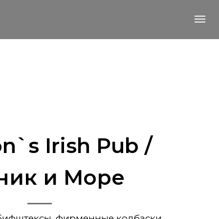
`s Irish Pub /
ник и Море
бифштексы, фирменные колбаски,